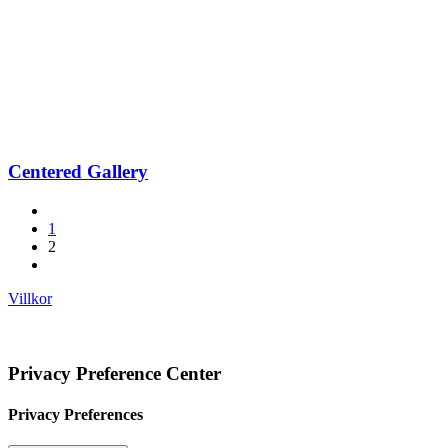
Centered Gallery
1
2
Villkor
© 2023 Motala Fitness Center AB
all rights reserved.
Producerad av
Reklam & Co
Privacy Preference Center
Privacy Preferences