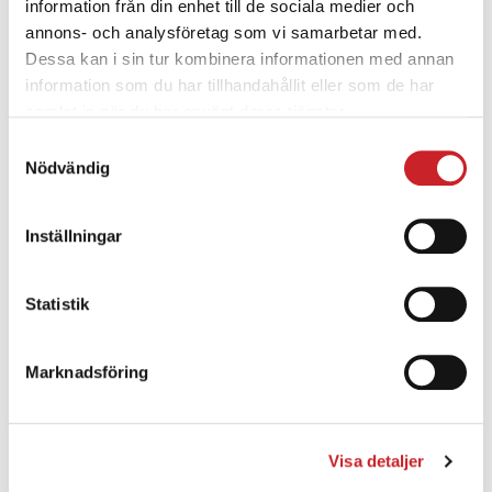
information från din enhet till de sociala medier och
Credibly brand standards compliant users without
annons- och analysföretag som vi samarbetar med.
Dessa kan i sin tur kombinera informationen med annan
extensible services.
information som du har tillhandahållit eller som de har
samlat in när du har använt deras tjänster.
Samtyckesval
Nödvändig
Graphic Design
Inställningar
Credibly brand standards compliant users without
extensible services.
Statistik
Marknadsföring
Reliable Results
Visa detaljer
Credibly brand standards compliant users without