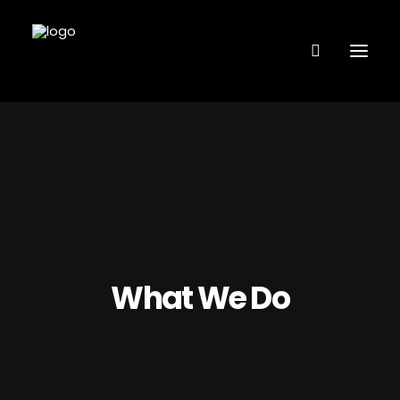
VÅRA ANLÄGGNINGAR
FANTASTIC LINE
FL COACHING
BUTIK – KÖP MED KLARNA
What We Do
BOKA TJÄNST
KONTAKTA OSS