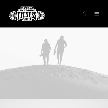
VÅRA ANLÄGGNINGAR
FANTASTIC LINE
FL COACHING
BUTIK – KÖP MED KLARNA
BOKA TJÄNST
KONTAKTA OSS