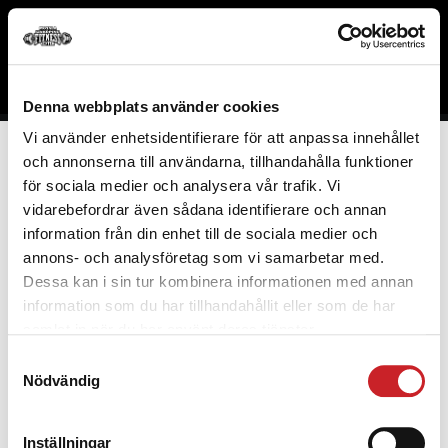
Nothing found.
Denna webbplats använder cookies
Vi använder enhetsidentifierare för att anpassa innehållet
och annonserna till användarna, tillhandahålla funktioner
Nothing found.
VÅRA ANLÄGGNINGAR
för sociala medier och analysera vår trafik. Vi
vidarebefordrar även sådana identifierare och annan
FANTASTIC LINE
information från din enhet till de sociala medier och
annons- och analysföretag som vi samarbetar med.
FL COACHING
Dessa kan i sin tur kombinera informationen med annan
BUTIK – KÖP MED KLARNA
information som du har tillhandahållit eller som de har
samlat in när du har använt deras tjänster.
BOKA TJÄNST
Samtyckesval
Nödvändig
KONTAKTA OSS
Inställningar