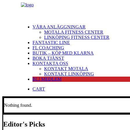
VÅRA ANLÄGGNINGAR
MOTALA FITNESS CENTER
LINKÖPING FITNESS CENTER
FANTASTIC LINE
FL COACHING
BUTIK – KÖP MED KLARNA
BOKA TJÄNST
KONTAKTA OSS
KONTAKT MOTALA
KONTAKT LINKÖPING
BLI MEDLEM
CART
Nothing found.
Editor's Picks