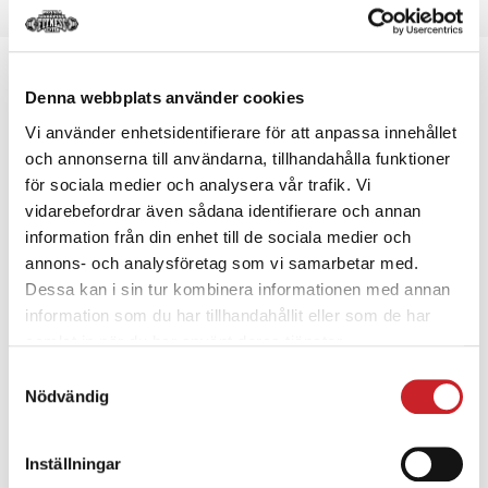
BLI MEDLEM
Denna webbplats använder cookies
Vi använder enhetsidentifierare för att anpassa innehållet
och annonserna till användarna, tillhandahålla funktioner
Included Slider Revolution WP
för sociala medier och analysera vår trafik. Vi
vidarebefordrar även sådana identifierare och annan
Slider Revolution is an innovative, responsive
information från din enhet till de sociala medier och
WordPress Slider Plugin that displays your content
annons- och analysföretag som vi samarbetar med.
the beautiful way. Whether it’s a Slider, Carousel,
Dessa kan i sin tur kombinera informationen med annan
Hero Scene or even a whole Front Page, the visual,
information som du har tillhandahållit eller som de har
drag & drop editor.
samlat in när du har använt deras tjänster.
Samtyckesval
Nödvändig
Inställningar
RS DEMO