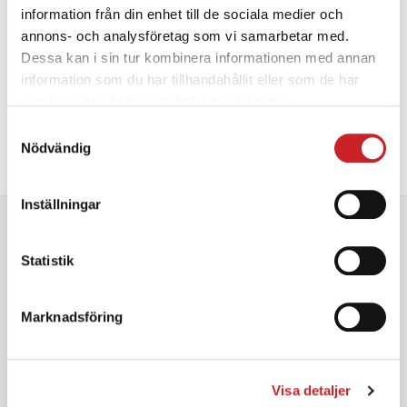
14.000 kr
information från din enhet till de sociala medier och
annons- och analysföretag som vi samarbetar med.
Dessa kan i sin tur kombinera informationen med annan
information som du har tillhandahållit eller som de har
samlat in när du har använt deras tjänster.
Samtyckesval
Den
Den
Nödvändig
VÄLJ ALTERNATIV
här
här
produkten
pro
har
har
Inställningar
flera
fler
varianter.
vari
Statistik
De
De
Images
olika
olik
alternativen
alt
Marknadsföring
kan
kan
väljas
välj
på
på
produktsidan
pro
Visa detaljer