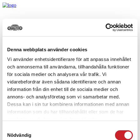
VÅRA ANLÄGGNINGAR
MOTALA FITNESS CENTER
LINKÖPING FITNESS CENTER
FANTASTIC LINE
Denna webbplats använder cookies
FL COACHING
BUTIK – KÖP MED KLARNA
Vi använder enhetsidentifierare för att anpassa innehållet
BOKA TJÄNST
och annonserna till användarna, tillhandahålla funktioner
KONTAKTA OSS
KONTAKT MOTALA
för sociala medier och analysera vår trafik. Vi
KONTAKT LINKÖPING
vidarebefordrar även sådana identifierare och annan
BLI MEDLEM
information från din enhet till de sociala medier och
CART
annons- och analysföretag som vi samarbetar med.
Dessa kan i sin tur kombinera informationen med annan
Checkout
information som du har tillhandahållit eller som de har
samlat in när du har använt deras tjänster.
Headquarter
Samtyckesval
9876 Design Blvd,
Nödvändig