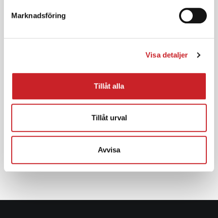
product Ooooh. After being featured in too many
Marknadsföring
magazines to mention and having created an
online stir, we know that Ooooh is going to be big.
Visa detaljer
ARCHIVES
Tillåt alla
Tillåt urval
CATEGORIES
Avvisa
Inga kategorier