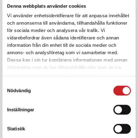
BLI MEDLEM
Denna webbplats använder cookies
Vi använder enhetsidentifierare för att anpassa innehållet
och annonserna till användarna, tillhandahålla funktioner
för sociala medier och analysera vår trafik. Vi
vidarebefordrar även sådana identifierare och annan
information från din enhet till de sociala medier och
annons- och analysföretag som vi samarbetar med.
SEARCH
Dessa kan i sin tur kombinera informationen med annan
information som du har tillhandahållit eller som de har
samlat in när du har använt deras tjänster.
Samtyckesval
Nödvändig
Inställningar
FREE TEXT
Statistik
We are excited to launch our new company and