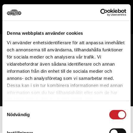
Denna webbplats använder cookies
Vi använder enhetsidentifierare för att anpassa innehållet
och annonserna till användarna, tillhandahålla funktioner
VÅRA ANLÄGGNINGAR
för sociala medier och analysera vår trafik. Vi
Butik
vidarebefordrar även sådana identifierare och annan
FANTASTIC LINE
information från din enhet till de sociala medier och
Handla dina produkter här
annons- och analysföretag som vi samarbetar med.
FL COACHING
Dessa kan i sin tur kombinera informationen med annan
BUTIK – KÖP MED KLARNA
information som du har tillhandahållit eller som de har
samlat in när du har använt deras tjänster.
BOKA TJÄNST
Samtyckesval
Nödvändig
KONTAKTA OSS
Inställningar